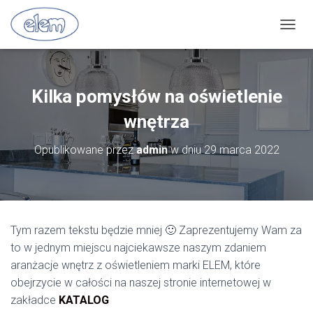
P
R
Z
E
Ł
Kilka pomysłów na oświetlenie
Ą
C
wnętrza
Z
N
Opublikowane przez
admin
w dniu
29 marca 2022
A
W
I
G
A
C
Tym razem tekstu będzie mniej 🙂 Zaprezentujemy Wam za
J
to w jednym miejscu najciekawsze naszym zdaniem
Ę
aranżacje wnętrz z oświetleniem marki ELEM, które
obejrzycie w całości na naszej stronie internetowej w
zakładce
KATALOG