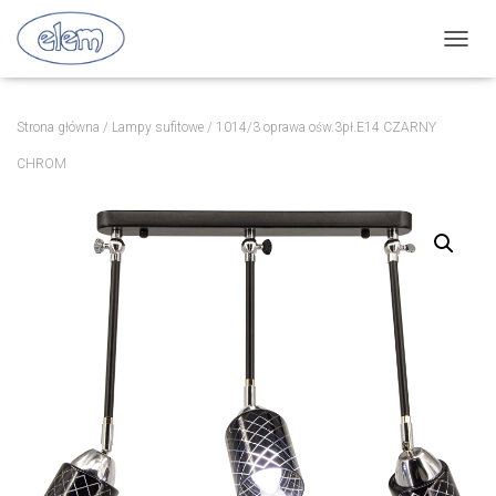
P
R
Z
E
Strona główna
/
Lampy sufitowe
/ 1014/3 oprawa ośw.3pł.E14 CZARNY
Ł
Ą
CHROM
C
Z
N
A
W
I
G
A
C
J
Ę