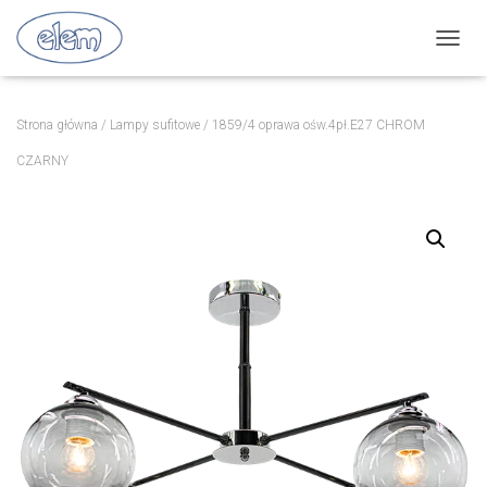
P
R
Z
E
Strona główna
/
Lampy sufitowe
/ 1859/4 oprawa ośw.4pł.E27 CHROM
Ł
Ą
CZARNY
C
Z
N
A
W
I
G
A
C
J
Ę