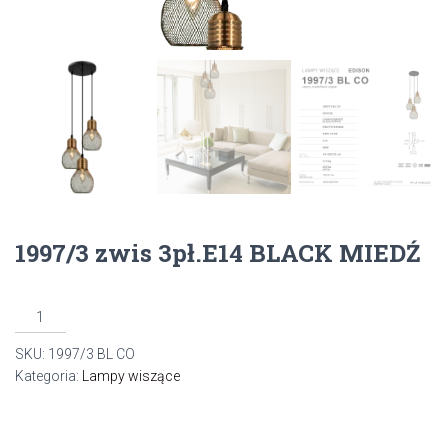
1997/3 zwis 3pł.E14 BLACK MIEDŹ
ilość
1997/3
SKU:
1997/3 BL CO
zwis
Kategoria:
Lampy wiszące
3pł.E14
BLACK
MIEDŹ