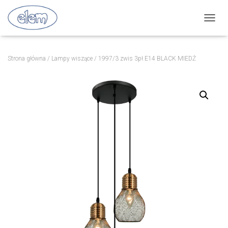
P
R
Z
E
Strona główna
/
Lampy wiszące
/ 1997/3 zwis 3pł.E14 BLACK MIEDŹ
Ł
Ą
C
Z
N
A
W
I
G
A
C
J
Ę