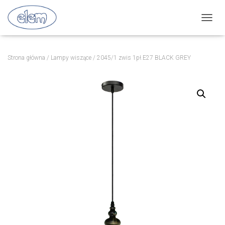
P
R
Z
E
Strona główna
/
Lampy wiszące
/ 2045/1 zwis 1pł.E27 BLACK GREY
Ł
Ą
C
Z
N
A
W
I
G
A
C
J
Ę