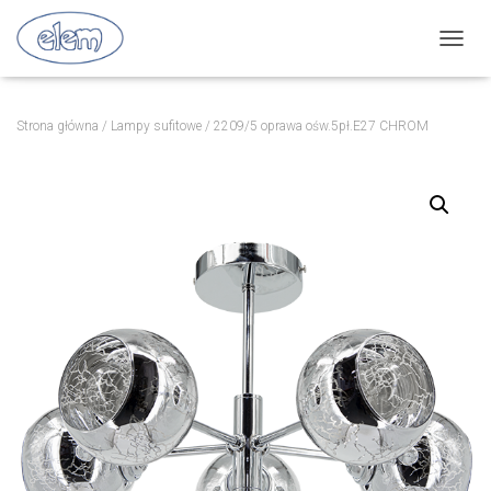
P
R
Z
E
Strona główna
/
Lampy sufitowe
/ 2209/5 oprawa ośw.5pł.E27 CHROM
Ł
Ą
C
Z
N
A
W
I
G
A
C
J
Ę