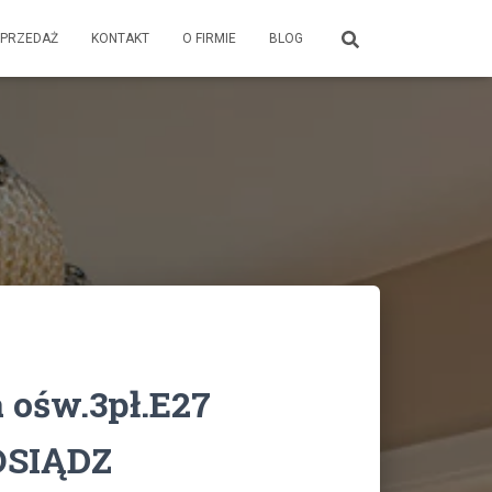
PRZEDAŻ
KONTAKT
O FIRMIE
BLOG
 ośw.3pł.E27
OSIĄDZ