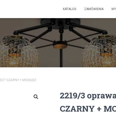
KATALOG
ZAMÓWIENIA
WY
pł.E27 CZARNY + MOSIĄDZ
2219/3 oprawa
CZARNY + M