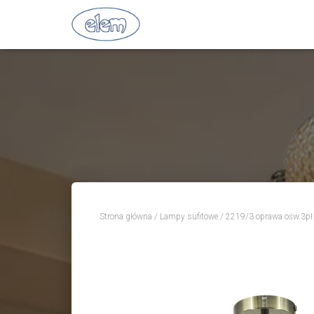
Strona główna
/
Lampy sufitowe
/ 2219/3 oprawa ośw.3