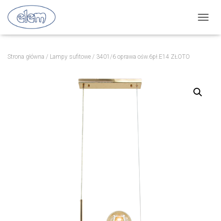
P
R
Z
E
Strona główna
/
Lampy sufitowe
/ 3401/6 oprawa ośw.6pł.E14 ZŁOTO
Ł
Ą
C
Z
N
A
W
I
G
A
C
J
Ę