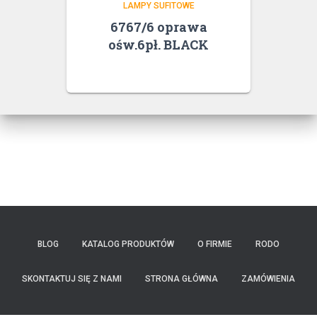
LAMPY SUFITOWE
6767/6 oprawa
ośw.6pł. BLACK
BLOG
KATALOG PRODUKTÓW
O FIRMIE
RODO
SKONTAKTUJ SIĘ Z NAMI
STRONA GŁÓWNA
ZAMÓWIENIA