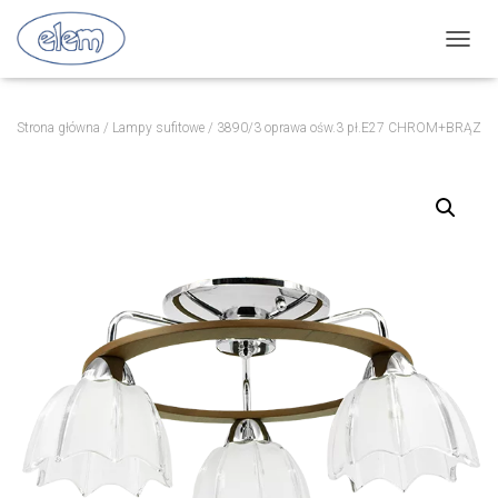
P
R
Z
E
Strona główna
/
Lampy sufitowe
/ 3890/3 oprawa ośw.3 pł.E27 CHROM+BRĄZ
Ł
Ą
C
Z
N
A
W
I
G
A
C
J
Ę