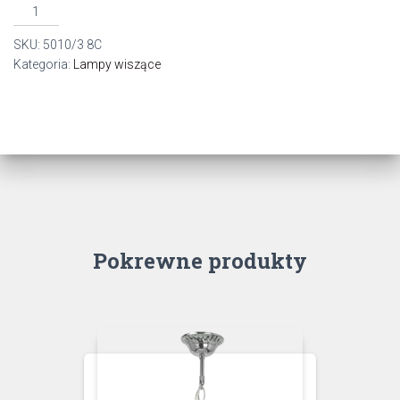
ilość
5010/3
SKU:
5010/3 8C
zwis
Kategoria:
Lampy wiszące
3pł.E27
CHROM
8C
Pokrewne produkty