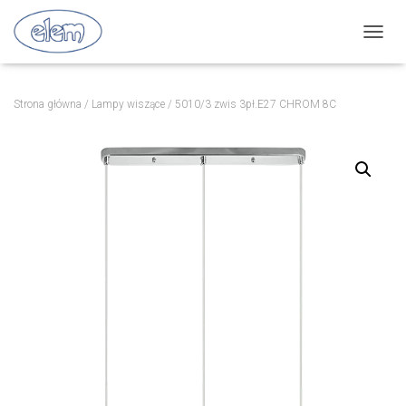
P
R
Z
E
Strona główna
/
Lampy wiszące
/ 5010/3 zwis 3pł.E27 CHROM 8C
Ł
Ą
C
Z
N
A
W
I
G
A
C
J
Ę