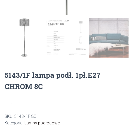
5143/1F lampa podł. 1pł.E27
CHROM 8C
ilość
5143/1F
SKU:
5143/1F 8C
lampa
Kategoria:
Lampy podłogowe
podł.
1pł.E27