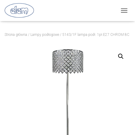
P
R
Z
E
Strona główna
/
Lampy podłogowe
/ 5143/1F lampa podł. 1pł.E27 CHROM 8C
Ł
Ą
C
Z
N
A
W
I
G
A
C
J
Ę