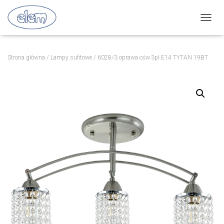
P
R
Z
E
Strona główna
/
Lampy sufitowe
/ 6028/3 oprawa ośw.3pł.E14 TYTAN 19BT
Ł
Ą
C
Z
N
A
W
I
G
A
C
J
Ę