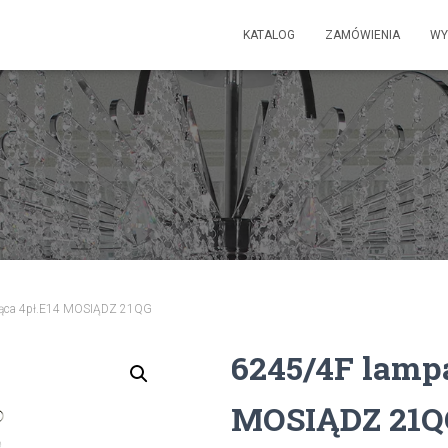
KATALOG
ZAMÓWIENIA
WY
jąca 4pł.E14 MOSIĄDZ 21QG
6245/4F lampa
MOSIĄDZ 21Q