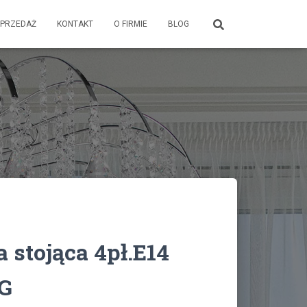
PRZEDAŻ
KONTAKT
O FIRMIE
BLOG
 stojąca 4pł.E14
G