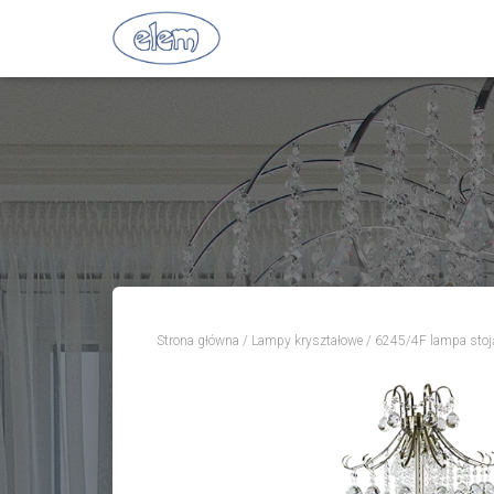
Strona główna
/
Lampy kryształowe
/ 6245/4F lampa sto