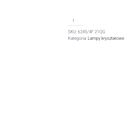
ilość
6245/4F
SKU:
6245/4F 21QG
lampa
Kategoria:
Lampy kryształowe
stojąca
4pł.E14
MOSIĄDZ
21QG