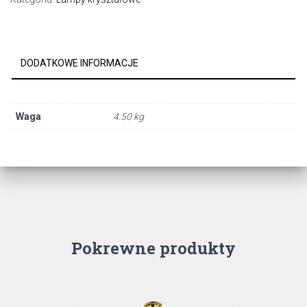
biurkowa
1pł.E27
MOSIADZ+TRANSP.
DODATKOWE INFORMACJE
Waga
4.50 kg
Pokrewne produkty