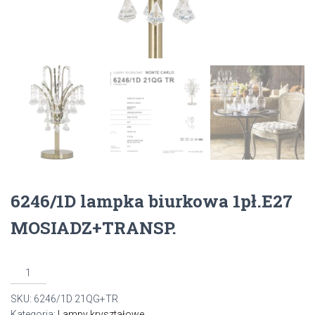
6246/1D lampka biurkowa 1pł.E27
MOSIADZ+TRANSP.
ilość
6246/1D
SKU:
6246/1D 21QG+TR
lampka
Kategoria:
Lampy kryształowe