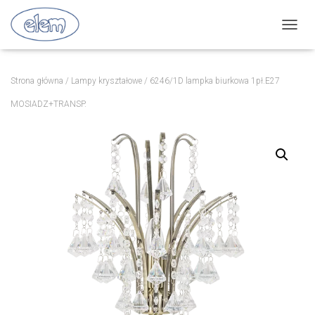
P
R
Z
E
Strona główna
/
Lampy kryształowe
/ 6246/1D lampka biurkowa 1pł.E27
Ł
Ą
MOSIADZ+TRANSP.
C
Z
N
A
W
I
G
A
C
J
Ę