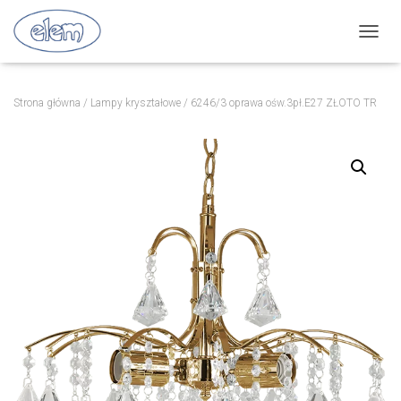
P
R
Z
E
Strona główna
/
Lampy kryształowe
/ 6246/3 oprawa ośw.3pł.E27 ZŁOTO TR
Ł
Ą
C
Z
N
A
W
I
G
A
C
J
Ę