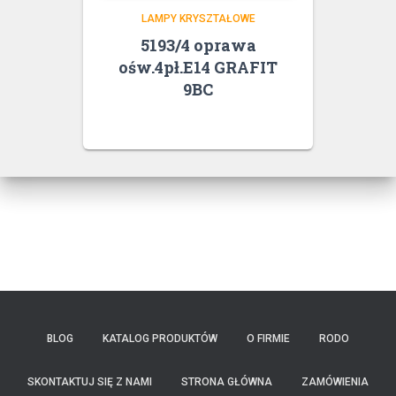
LAMPY KRYSZTAŁOWE
5193/4 oprawa
ośw.4pł.E14 GRAFIT
9BC
BLOG
KATALOG PRODUKTÓW
O FIRMIE
RODO
SKONTAKTUJ SIĘ Z NAMI
STRONA GŁÓWNA
ZAMÓWIENIA