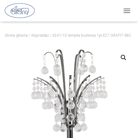
P
R
Z
E
Strona główna
/
Wyprzedaż
/ 6247/1D lampka biurkowa 1pł.E27 GRAFIT 9BC
Ł
Ą
C
Z
N
A
W
I
G
A
C
J
Ę