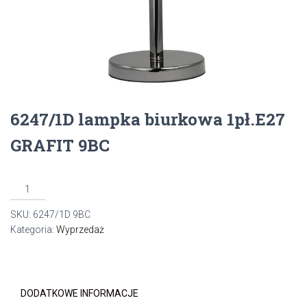
6247/1D lampka biurkowa 1pł.E27
GRAFIT 9BC
ilość
6247/1D
SKU:
6247/1D 9BC
lampka
Kategoria:
Wyprzedaż
biurkowa
1pł.E27
GRAFIT
9BC
DODATKOWE INFORMACJE