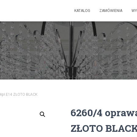
KATALOG
ZAMÓWIENIA
WY
.4pł.E14 ZŁOTO BLACK
6260/4 oprawa
ZŁOTO BLAC