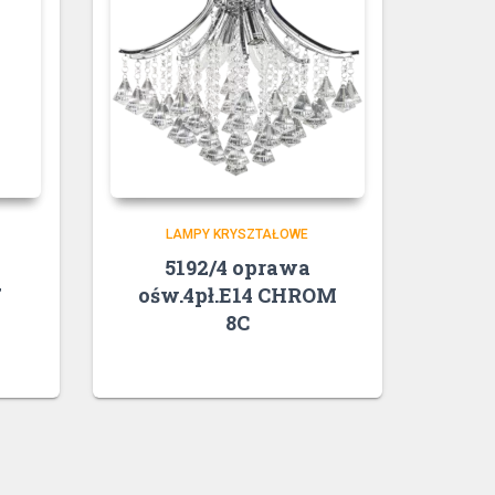
LAMPY KRYSZTAŁOWE
5192/4 oprawa
7
ośw.4pł.E14 CHROM
8C