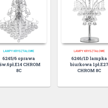
LAMPY KRYSZTAŁOWE
LAMPY KRYSZTAŁOWE
6245/6 oprawa
6246/1D lampka
św.6pł.E14 CHROM
biurkowa 1pł.E2
8C
CHROM 8C