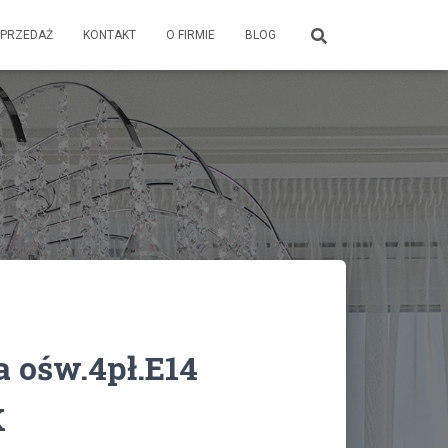
PRZEDAŻ
KONTAKT
O FIRMIE
BLOG
 ośw.4pł.E14
K