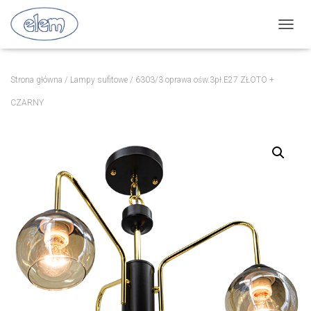
P
R
Z
E
Strona główna
/
Lampy sufitowe
/ 6303/3 oprawa ośw.3pł.E27 ZŁOTO +
Ł
Ą
CZARNY
C
Z
N
A
W
I
G
A
C
J
Ę