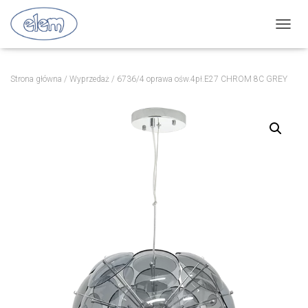
P
R
Z
E
Strona główna
/
Wyprzedaż
/ 6736/4 oprawa ośw.4pł.E27 CHROM 8C GREY
Ł
Ą
C
Z
N
A
W
I
G
A
C
J
Ę