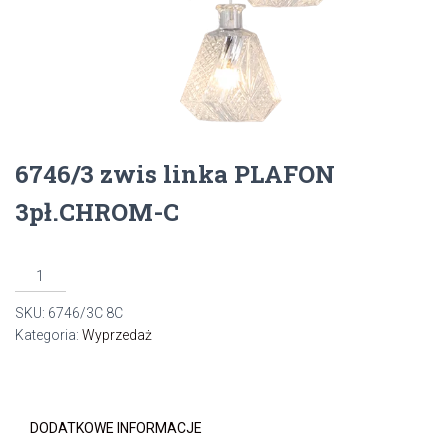
6746/3 zwis linka PLAFON
3pł.CHROM-C
ilość
6746/3
SKU:
6746/3C 8C
zwis
Kategoria:
Wyprzedaż
linka
PLAFON
3pł.CHROM-
C
DODATKOWE INFORMACJE