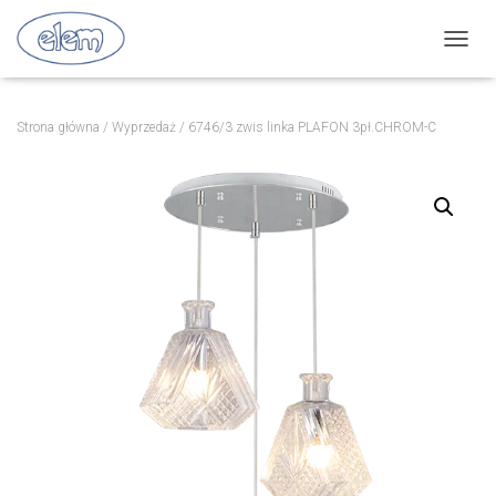
P
R
Z
E
Strona główna
/
Wyprzedaż
/ 6746/3 zwis linka PLAFON 3pł.CHROM-C
Ł
Ą
C
Z
N
A
W
I
G
A
C
J
Ę