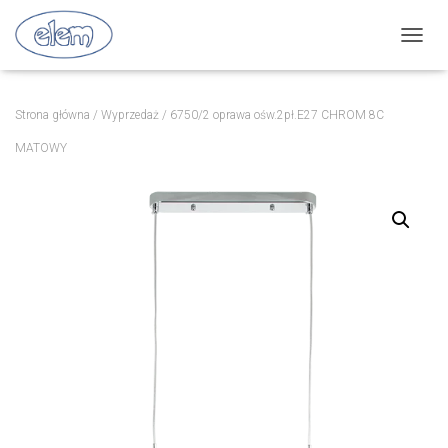
P
R
Z
E
Strona główna
/
Wyprzedaż
/ 6750/2 oprawa ośw.2pł.E27 CHROM 8C
Ł
Ą
MATOWY
C
Z
N
A
W
I
G
A
C
J
Ę