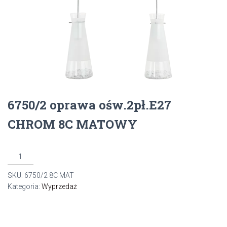
6750/2 oprawa ośw.2pł.E27
CHROM 8C MATOWY
ilość
6750/2
SKU:
6750/2 8C MAT
oprawa
Kategoria:
Wyprzedaż
ośw.2pł.E27
CHROM
8C
MATOWY