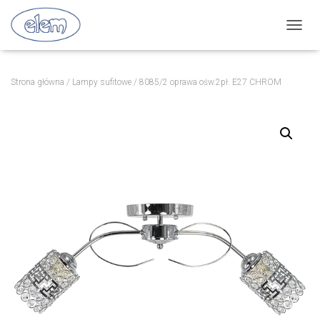
P
R
Z
E
Strona główna
/
Lampy sufitowe
/ 8085/2 oprawa ośw.2pł. E27 CHROM
Ł
Ą
C
Z
N
A
W
I
G
A
C
J
Ę