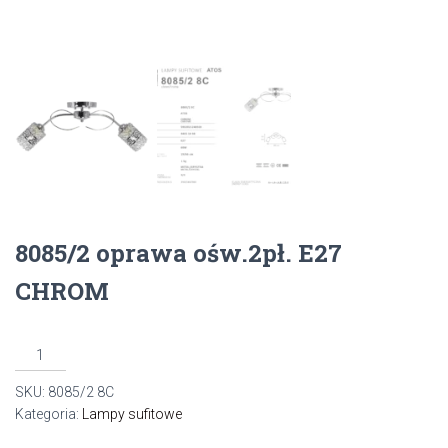
8085/2 oprawa ośw.2pł. E27
CHROM
ilość
8085/2
SKU:
8085/2 8C
oprawa
Kategoria:
Lampy sufitowe
ośw.2pł.
E27