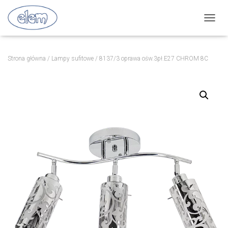
P
R
Z
E
Strona główna
/
Lampy sufitowe
/ 8137/3 oprawa ośw.3pł.E27 CHROM 8C
Ł
Ą
C
Z
N
A
W
I
G
A
C
J
Ę