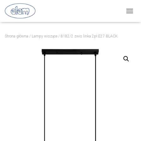
P
R
Z
E
Strona główna
/
Lampy wiszące
/ 8182/2 zwis linka 2pł.E27 BLACK
Ł
Ą
C
Z
N
A
W
I
G
A
C
J
Ę