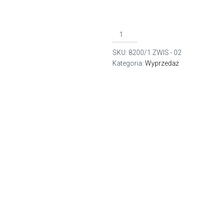
ilość
8200/1
SKU:
8200/1 ZWIS - 02
zwis
Kategoria:
Wyprzedaż
linka.1pł.E27
WHITE
/
ORANGE