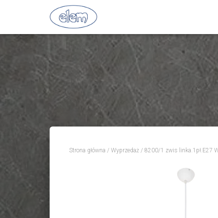
Strona główna
/
Wyprzedaż
/ 8200/1 zwis linka.1pł.E27