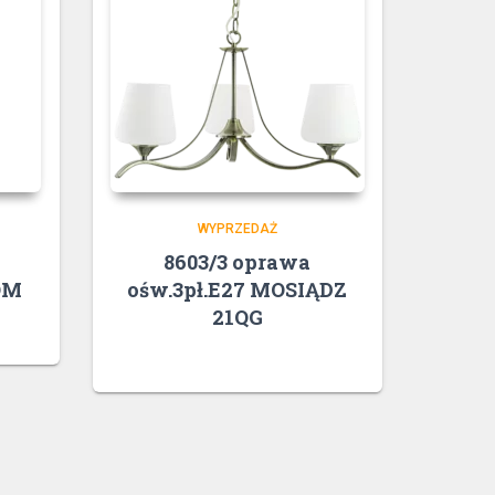
WYPRZEDAŻ
8603/3 oprawa
OM
ośw.3pł.E27 MOSIĄDZ
21QG