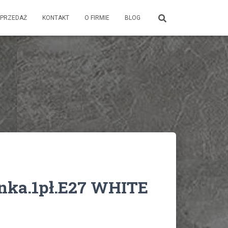
PRZEDAŻ
KONTAKT
O FIRMIE
BLOG
inka.1pł.E27 WHITE