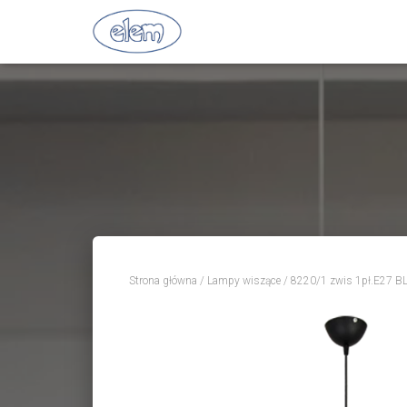
Strona główna
/
Lampy wiszące
/ 8220/1 zwis 1pł.E27