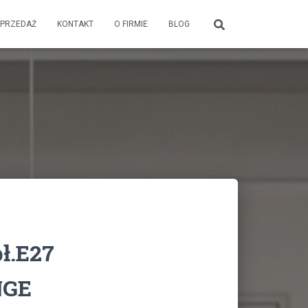
PRZEDAŻ
KONTAKT
O FIRMIE
BLOG
pł.E27
NGE