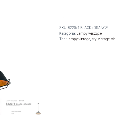
ilość
8220/1
SKU:
8220/1 BLACK+ORANGE
zwis
Kategoria:
Lampy wiszące
1pł.E27
Tagi:
lampy vintage
,
styl vintage
,
vi
BLACK+ORANGE