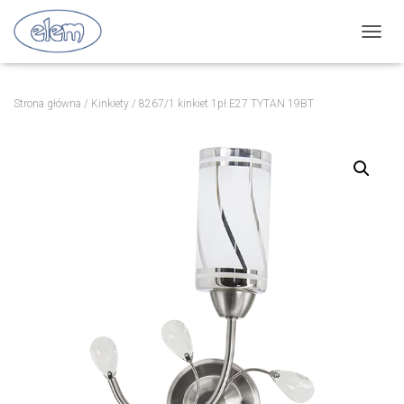
P
R
Z
E
Strona główna
/
Kinkiety
/ 8267/1 kinkiet 1pł.E27 TYTAN 19BT
Ł
Ą
C
Z
N
A
W
I
G
A
C
J
Ę