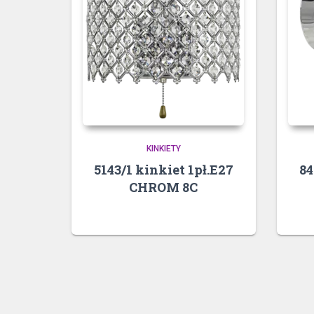
KINKIETY
5143/1 kinkiet 1pł.E27
84
CHROM 8C