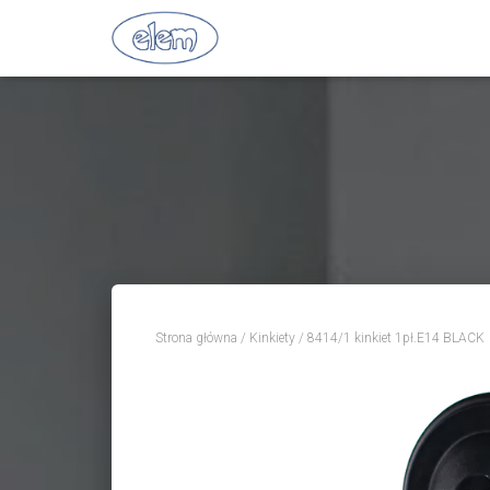
Strona główna
/
Kinkiety
/ 8414/1 kinkiet 1pł.E14 BLACK