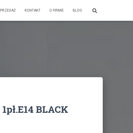
PRZEDAŻ
KONTAKT
O FIRMIE
BLOG
t 1pł.E14 BLACK