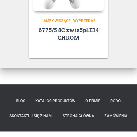
LAMPY WISZĄCE
,
WYPRZEDAŻ
6775/5 8C zwis5pł.E14
CHROM
BLOG
KATALOG PRODUKTÓW
O FIRMIE
RODO
SKONTAKTUJ SIĘ Z NAMI
STRONA GŁÓWNA
ZAMÓWIENIA
Oprawy wprowadzane przez Elem na rynek zawierające diody LED nie