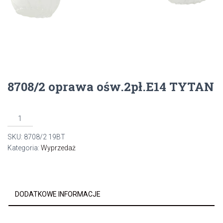
8708/2 oprawa ośw.2pł.E14 TYTAN
ilość
8708/2
SKU:
8708/2 19BT
oprawa
Kategoria:
Wyprzedaż
ośw.2pł.E14
TYTAN
DODATKOWE INFORMACJE