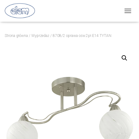
P
R
Z
E
Strona główna
/
Wyprzedaż
/ 8708/2 oprawa ośw.2pł.E14 TYTAN
Ł
Ą
C
Z
N
A
W
I
G
A
C
J
Ę