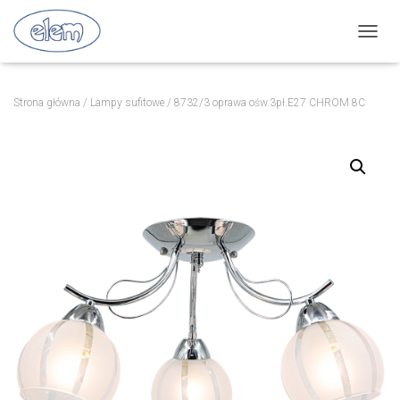
P
R
Z
E
Strona główna
/
Lampy sufitowe
/ 8732/3 oprawa ośw.3pł.E27 CHROM 8C
Ł
Ą
C
Z
N
A
W
I
G
A
C
J
Ę