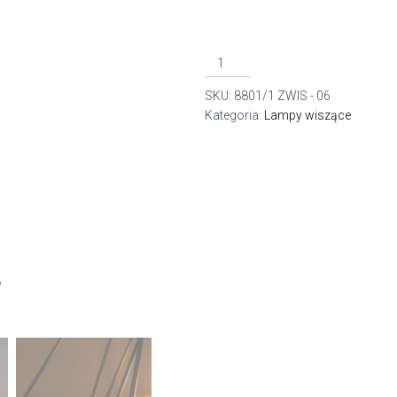
ilość
8801/1
SKU:
8801/1 ZWIS - 06
zwis
Kategoria:
Lampy wiszące
linka.1pł.E27
BLACK+SZNUR