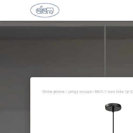
Strona główna
/
Lampy wiszące
/ 8801/1 zwis linka.1p