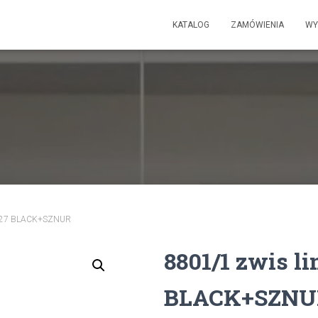
KATALOG
ZAMÓWIENIA
WY
ł.E27 BLACK+SZNUR
8801/1 zwis li
BLACK+SZNU