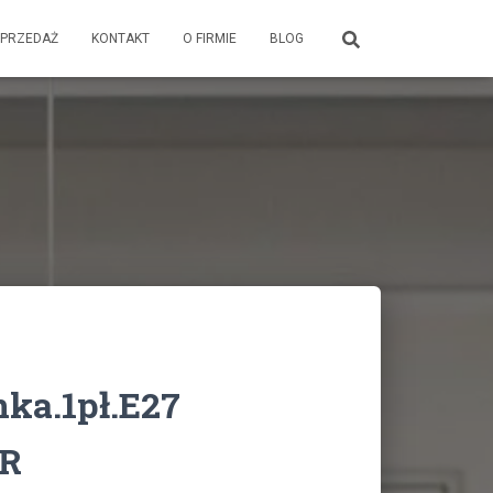
PRZEDAŻ
KONTAKT
O FIRMIE
BLOG
nka.1pł.E27
R