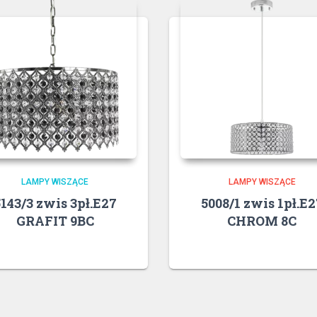
LAMPY WISZĄCE
LAMPY WISZĄCE
143/3 zwis 3pł.E27
5008/1 zwis 1pł.E2
GRAFIT 9BC
CHROM 8C