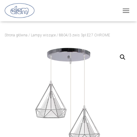
P
R
Z
E
Strona główna
/
Lampy wiszące
/ 8804/3 zwis 3pł.E27 CHROME
Ł
Ą
C
Z
N
A
W
I
G
A
C
J
Ę