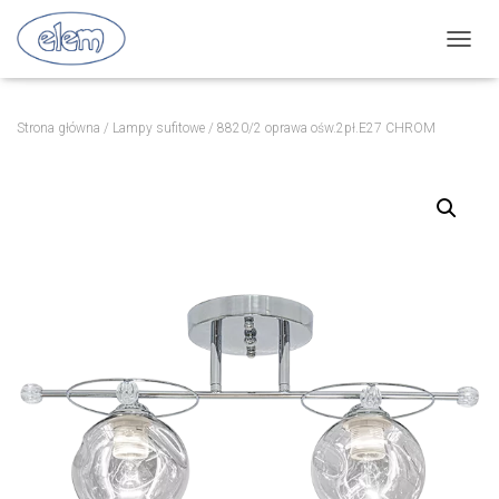
P
R
Z
E
Strona główna
/
Lampy sufitowe
/ 8820/2 oprawa ośw.2pł.E27 CHROM
Ł
Ą
C
Z
N
A
W
I
G
A
C
J
Ę