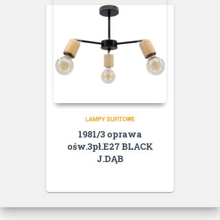
LAMPY SUFITOWE
1981/3 oprawa
ośw.3pł.E27 BLACK
J.DĄB