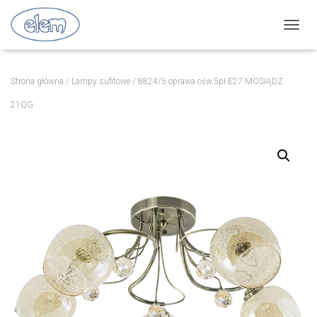
P
R
Z
E
Strona główna
/
Lampy sufitowe
/ 8824/5 oprawa ośw.5pł.E27 MOSIĄDZ
Ł
Ą
21QG
C
Z
N
A
W
I
G
A
C
J
Ę