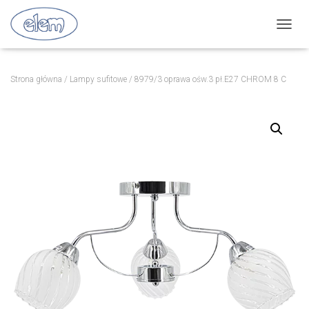
P
R
Z
E
Strona główna
/
Lampy sufitowe
/ 8979/3 oprawa ośw.3 pł.E27 CHROM 8 C
Ł
Ą
C
Z
N
A
W
I
G
A
C
J
Ę