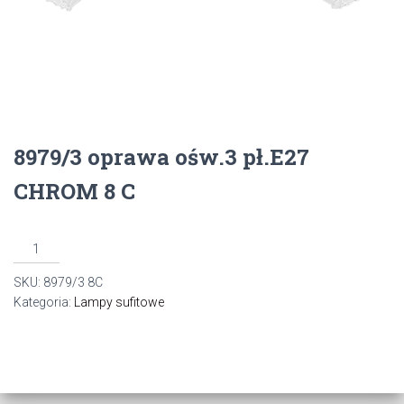
8979/3 oprawa ośw.3 pł.E27
CHROM 8 C
ilość
8979/3
SKU:
8979/3 8C
oprawa
Kategoria:
Lampy sufitowe
ośw.3
pł.E27
CHROM
8
C