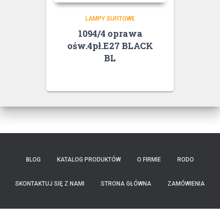
LAMPY SUFITOWE
1094/4 oprawa
ośw.4pł.E27 BLACK
BL
BLOG
KATALOG PRODUKTÓW
O FIRMIE
RODO
SKONTAKTUJ SIĘ Z NAMI
STRONA GŁÓWNA
ZAMÓWIENIA
Oprawy wprowadzane przez Elem na rynek zawierające diody LED nie