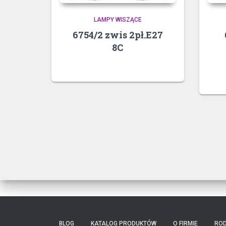
LAMPY WISZĄCE
6754/2 zwis 2pł.E27
8C
BLOG
KATALOG PRODUKTÓW
O FIRMIE
RO