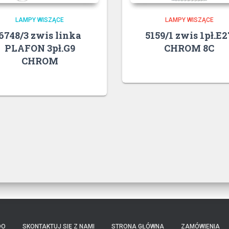
LAMPY WISZĄCE
LAMPY WISZĄCE
6748/3 zwis linka
5159/1 zwis 1pł.E2
PLAFON 3pł.G9
CHROM 8C
CHROM
DO
SKONTAKTUJ SIĘ Z NAMI
STRONA GŁÓWNA
ZAMÓWIENIA