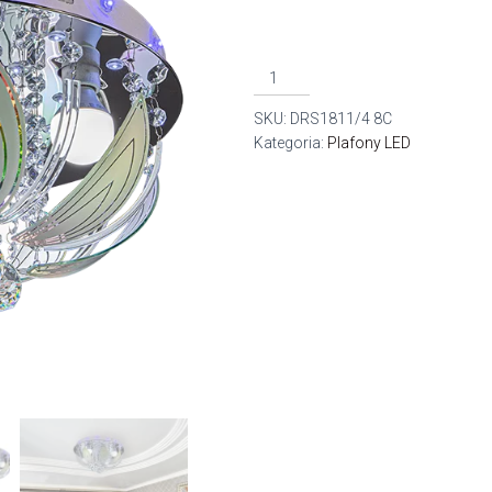
ilość
DRS1811/4
SKU:
DRS1811/4 8C
plafon
Kategoria:
Plafony LED
E14
4pł.
LED
CHROM