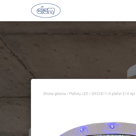
Strona główna
/
Plafony LED
/ DRS1811/4 plafon E14 4p