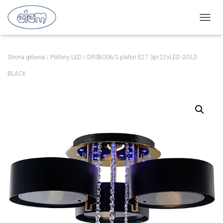
P
R
Z
E
Strona główna
/
Plafony LED
/ DRS8006/3 plafon E27 3pł.22xLED GOLD
Ł
Ą
BLACK
C
Z
N
A
W
I
G
A
C
J
Ę