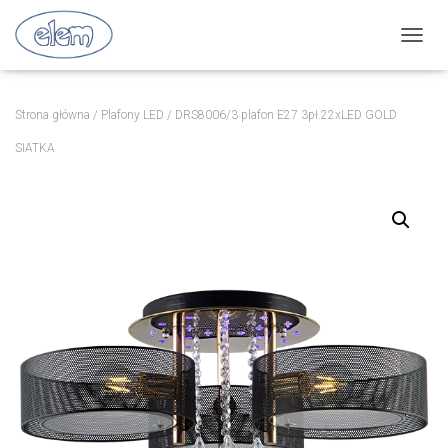
P
R
Z
E
Strona główna
/
Plafony LED
/ DRS8006/3 plafon E27 3pł.22xLED GOLD
Ł
Ą
SIATKA
C
Z
N
A
W
I
G
A
C
J
Ę