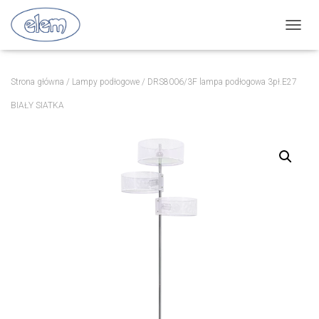
P
R
Z
E
Strona główna
/
Lampy podłogowe
/ DRS8006/3F lampa podłogowa 3pł.E27
Ł
Ą
BIAŁY SIATKA
C
Z
N
A
W
I
G
A
C
J
Ę