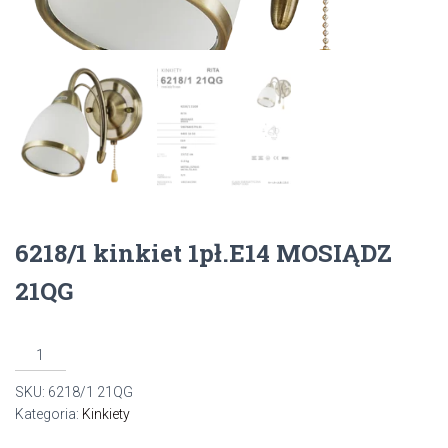
6218/1 kinkiet 1pł.E14 MOSIĄDZ
21QG
ilość
6218/1
SKU:
6218/1 21QG
kinkiet
Kategoria:
Kinkiety
1pł.E14
MOSIĄDZ