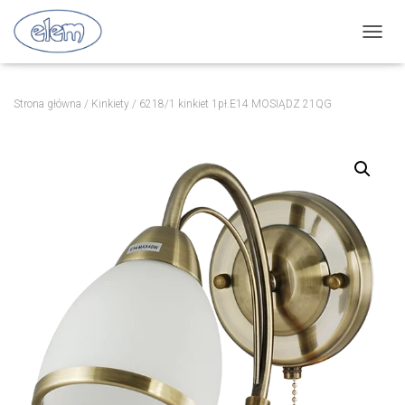
P
R
Z
E
Strona główna
/
Kinkiety
/ 6218/1 kinkiet 1pł.E14 MOSIĄDZ 21QG
Ł
Ą
C
Z
N
A
W
I
G
A
C
J
Ę