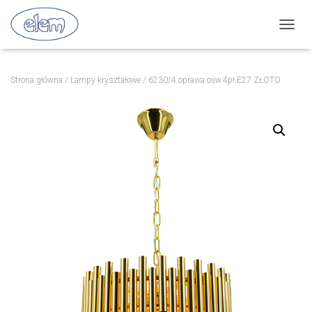
P
R
Z
E
Strona główna
/
Lampy kryształowe
/ 6230/4 oprawa ośw.4pł.E27 ZŁOTO
Ł
Ą
C
Z
N
A
W
I
G
A
C
J
Ę