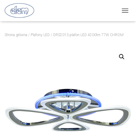
P
R
Z
E
Strona główna
/
Plafony LED
/ DRS2013 plafon LED 4200lm 77W CHROM
Ł
Ą
C
Z
N
A
W
I
G
A
C
J
Ę