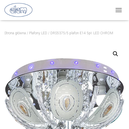
P
R
Z
E
Strona główna
/
Plafony LED
/ DRS5375/5 plafon E14 5pł. LED CHROM
Ł
Ą
C
Z
N
A
W
I
G
A
C
J
Ę