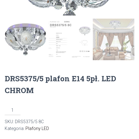
DRS5375/5 plafon E14 5pł. LED
CHROM
ilość
DRS5375/5
SKU:
DRS5375/5 8C
plafon
Kategoria:
Plafony LED
E14
5pł.