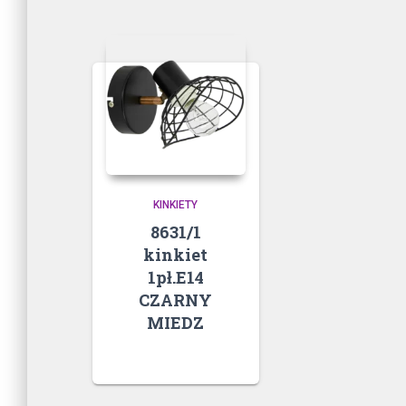
KINKIETY
8631/1
kinkiet
1pł.E14
CZARNY
MIEDZ