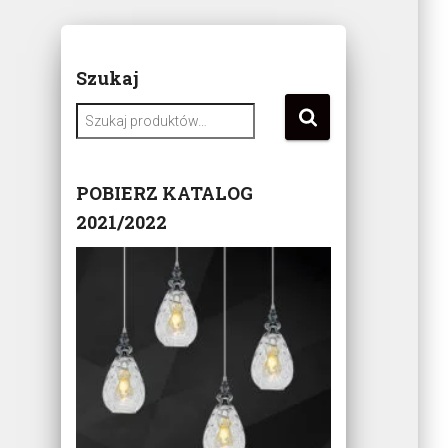
Szukaj
S
z
u
k
POBIERZ KATALOG
a
2021/2022
j
: