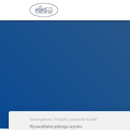
Strona główna
/ Produkty oznaczone “kinkiet”
Wyświetlanie jednego wyniku