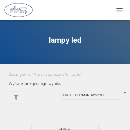
PRZE
NAWI
lampy led
Strona główna
/ Produkty oznaczone “lampy led”
Wyświetlanie jednego wyniku