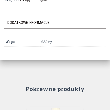
21QG
lampa
podł.E27
MOSIADZ
DODATKOWE INFORMACJE
Waga
4.80 kg
Pokrewne produkty