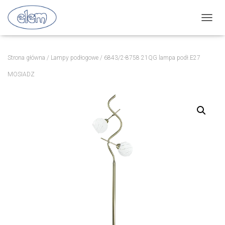
P
R
Z
E
Strona główna
/
Lampy podłogowe
/ 6843/2-8758 21QG lampa podł.E27
Ł
Ą
MOSIADZ
C
Z
N
A
W
I
G
A
C
J
Ę