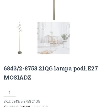
6843/2-8758 21QG lampa podł.E27
MOSIADZ
ilość
6843/2-
SKU:
6843/2-8758 21QG
8758
Kategoria:
Lampy podłogowe